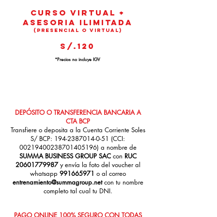
Curso Virtual +
Asesoria Ilimitada
(presencial o virtual)
S/.120
*Precios no incluye IGV
FORMA DE PAGO DEL CURSO
DE IMPORTACIÓN
DEPÓSITO O TRANSFERENCIA BANCARIA A
CTA BCP
Transfiere o deposita a la Cuenta Corriente Soles
S/ BCP:
194-2387014-0-51
(CCI:
00219400238701405196) a nombre de
SUMMA BUSINESS GROUP SAC
con
RUC
20601779987
y envía la foto del voucher al
whatsapp
991665971
o al correo
entrenamiento@summagroup.net
con tu nombre
completo tal cual tu DNI.
PAGO ONLINE 100% SEGURO CON TODAS