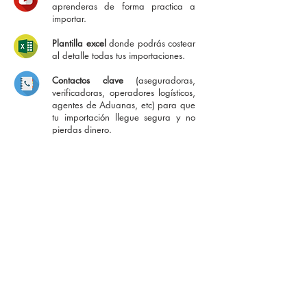
aprenderas de forma practica a
importar.
Plantilla excel
donde podrás costear
al detalle todas tus importaciones.
Contactos clave
(aseguradoras,
verificadoras, operadores logísticos,
agentes de Aduanas, etc) para que
tu importación llegue segura y no
pierdas dinero.
Acceso online
a gran base de datos
de proveedores confiables.
Asesoría gratuita ilimitada
en tus
importaciones durante el curso o
posteriormente en el momento que
desees por celular, whatsapp o
presencial en Lima.
Certificado de Participación Virtual
a
nombre de Summa Business Group.